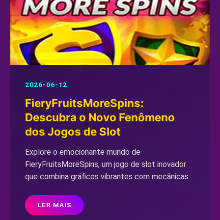
2026-06-12
FieryFruitsMoreSpins:
Descubra o Novo Fenômeno
dos Jogos de Slot
Explore o emocionante mundo de
FieryFruitsMoreSpins, um jogo de slot inovador
que combina gráficos vibrantes com mecânicas
de jogo envolventes. Aprenda sobre suas regras,
estratégias e o que o torna uma escolha popular
LER MAIS
entre os jogadores.