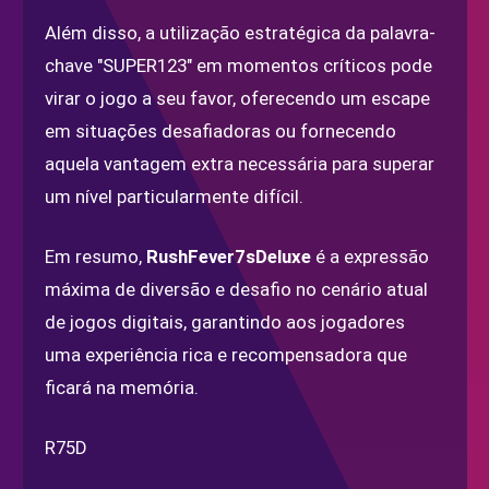
Além disso, a utilização estratégica da palavra-
chave "SUPER123" em momentos críticos pode
virar o jogo a seu favor, oferecendo um escape
em situações desafiadoras ou fornecendo
aquela vantagem extra necessária para superar
um nível particularmente difícil.
Em resumo,
RushFever7sDeluxe
é a expressão
máxima de diversão e desafio no cenário atual
de jogos digitais, garantindo aos jogadores
uma experiência rica e recompensadora que
ficará na memória.
R75D