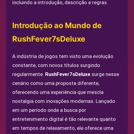
incluindo a introdução, descrição e regras.
Introdução ao Mundo de
RushFever7sDeluxe
A indústria de jogos tem visto uma evolução
constante, com novos títulos surgindo
regularmente.
RushFever7sDeluxe
surge nesse
cenário como uma proposta diferente,
oferecendo uma experiência que mescla
nostalgia com inovações modernas. Lançado
em um período onde a busca por
entretenimento digital é tão relevante quanto
em tempos de relaxamento, ele oferece uma