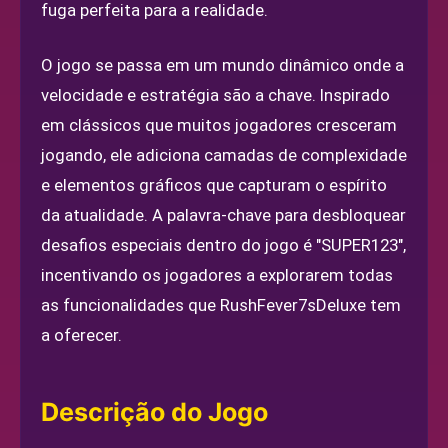
fuga perfeita para a realidade.
O jogo se passa em um mundo dinâmico onde a
velocidade e estratégia são a chave. Inspirado
em clássicos que muitos jogadores cresceram
jogando, ele adiciona camadas de complexidade
e elementos gráficos que capturam o espírito
da atualidade. A palavra-chave para desbloquear
desafios especiais dentro do jogo é "SUPER123",
incentivando os jogadores a explorarem todas
as funcionalidades que RushFever7sDeluxe tem
a oferecer.
Descrição do Jogo