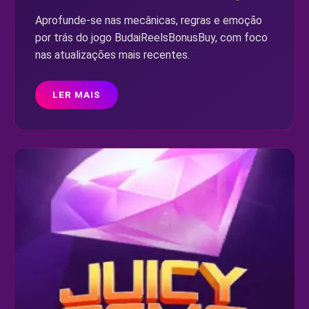
Aprofunde-se nas mecânicas, regras e emoção
por trás do jogo BudaiReelsBonusBuy, com foco
nas atualizações mais recentes.
LER MAIS