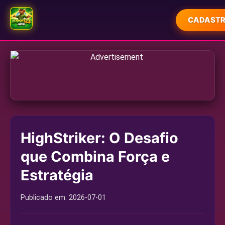
CADASTR
INÍCIO
BINGO ONLINE
JOGOS DE CASSINO
BACARÁ
HighStriker: O Desafio
JOGOS DE TABULEIRO
que Combina Força e
PROMOÇÕES
Estratégia
NOTÍCIAS DE FLASH
Publicado em:
2026-07-01