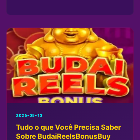
2026-05-13
Tudo o que Você Precisa Saber
Sobre BudaiReelsBonusBuy