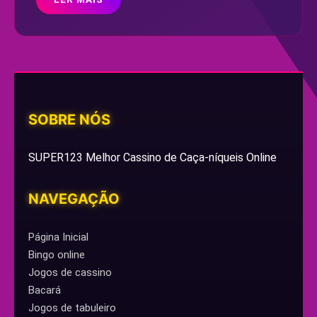
SOBRE NÓS
SUPER123 Melhor Cassino de Caça-níqueis Online
NAVEGAÇÃO
Página Inicial
Bingo online
Jogos de cassino
Bacará
Jogos de tabuleiro