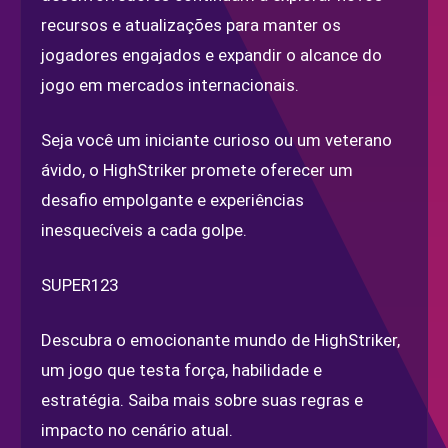
recursos e atualizações para manter os
jogadores engajados e expandir o alcance do
jogo em mercados internacionais.
Seja você um iniciante curioso ou um veterano
ávido, o HighStriker promete oferecer um
desafio empolgante e experiências
inesquecíveis a cada golpe.
SUPER123
Descubra o emocionante mundo de HighStriker,
um jogo que testa força, habilidade e
estratégia. Saiba mais sobre suas regras e
impacto no cenário atual.