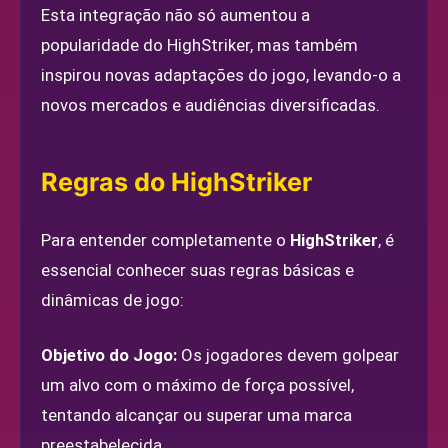
Esta integração não só aumentou a
popularidade do HighStriker, mas também
inspirou novas adaptações do jogo, levando-o a
novos mercados e audiências diversificadas.
Regras do HighStriker
Para entender completamente o
HighStriker
, é
essencial conhecer suas regras básicas e
dinâmicas de jogo:
Objetivo do Jogo:
Os jogadores devem golpear
um alvo com o máximo de força possível,
tentando alcançar ou superar uma marca
preestabelecida.