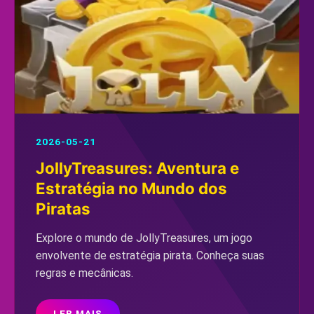
2026-05-21
JollyTreasures: Aventura e
Estratégia no Mundo dos
Piratas
Explore o mundo de JollyTreasures, um jogo
envolvente de estratégia pirata. Conheça suas
regras e mecânicas.
LER MAIS