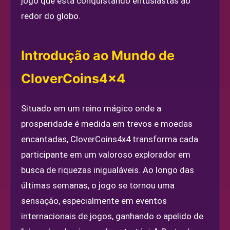
jogo que está conquistando entusiastas ao
redor do globo.
Introdução ao Mundo de
CloverCoins4x4
Situado em um reino mágico onde a
prosperidade é medida em trevos e moedas
encantadas, CloverCoins4x4 transforma cada
participante em um valoroso explorador em
busca de riquezas inigualáveis. Ao longo das
últimas semanas, o jogo se tornou uma
sensação, especialmente em eventos
internacionais de jogos, ganhando o apelido de