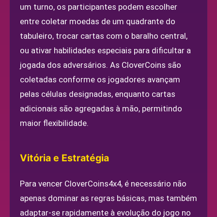
um turno, os participantes podem escolher
entre coletar moedas de um quadrante do
tabuleiro, trocar cartas com o baralho central,
ou ativar habilidades especiais para dificultar a
jogada dos adversários. As CloverCoins são
coletadas conforme os jogadores avançam
pelas células designadas, enquanto cartas
adicionais são agregadas à mão, permitindo
maior flexibilidade.
Vitória e Estratégia
Para vencer CloverCoins4x4, é necessário não
apenas dominar as regras básicas, mas também
adaptar-se rapidamente à evolução do jogo no