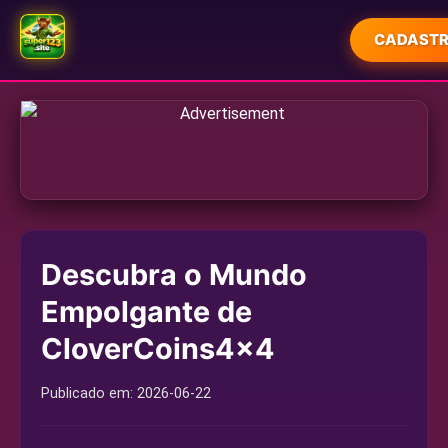
CADASTR
INÍCIO
BINGO ONLINE
JOGOS DE CASSINO
BACARÁ
Descubra o Mundo
JOGOS DE TABULEIRO
Empolgante de
PROMOÇÕES
CloverCoins4x4
NOTÍCIAS DE FLASH
Publicado em:
2026-06-22