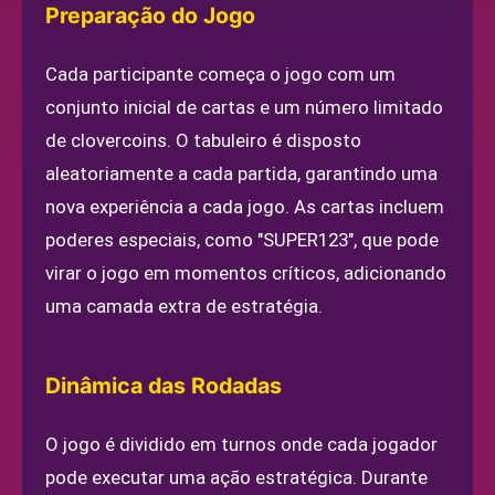
Preparação do Jogo
Cada participante começa o jogo com um
conjunto inicial de cartas e um número limitado
de clovercoins. O tabuleiro é disposto
aleatoriamente a cada partida, garantindo uma
nova experiência a cada jogo. As cartas incluem
poderes especiais, como "SUPER123", que pode
virar o jogo em momentos críticos, adicionando
uma camada extra de estratégia.
Dinâmica das Rodadas
O jogo é dividido em turnos onde cada jogador
pode executar uma ação estratégica. Durante