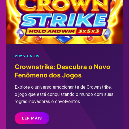
2026-06-09
Crownstrike: Descubra o Novo
Fenômeno dos Jogos
Explore o universo emocionante de Crownstrike,
o jogo que está conquistando o mundo com suas
regras inovadoras e envolventes.
LER MAIS