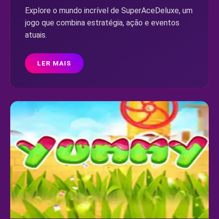
Explore o mundo incrível de SuperAceDeluxe, um
jogo que combina estratégia, ação e eventos
atuais.
LER MAIS