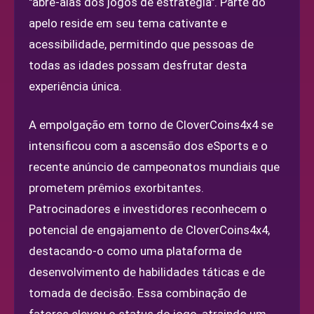
"abre-alas dos jogos de estratégia". Parte do
apelo reside em seu tema cativante e
acessibilidade, permitindo que pessoas de
todas as idades possam desfrutar desta
experiência única.
A empolgação em torno de CloverCoins4x4 se
intensificou com a ascensão dos eSports e o
recente anúncio de campeonatos mundiais que
prometem prêmios exorbitantes.
Patrocinadores e investidores reconhecem o
potencial de engajamento de CloverCoins4x4,
destacando-o como uma plataforma de
desenvolvimento de habilidades táticas e de
tomada de decisão. Essa combinação de