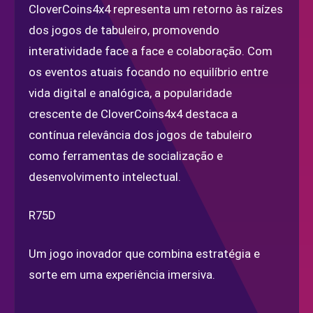
CloverCoins4x4 representa um retorno às raízes
dos jogos de tabuleiro, promovendo
interatividade face a face e colaboração. Com
os eventos atuais focando no equilíbrio entre
vida digital e analógica, a popularidade
crescente de CloverCoins4x4 destaca a
contínua relevância dos jogos de tabuleiro
como ferramentas de socialização e
desenvolvimento intelectual.
R75D
Um jogo inovador que combina estratégia e
sorte em uma experiência imersiva.