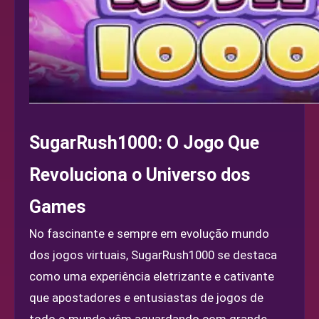
SugarRush1000: O Jogo Que
Revoluciona o Universo dos
Games
No fascinante e sempre em evolução mundo
dos jogos virtuais, SugarRush1000 se destaca
como uma experiência eletrizante e cativante
que apostadores e entusiastas de jogos de