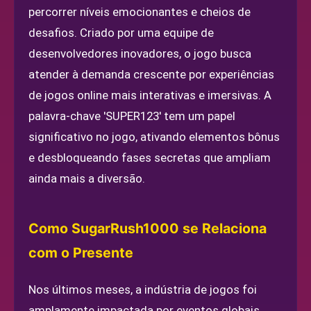
percorrer níveis emocionantes e cheios de
desafios. Criado por uma equipe de
desenvolvedores inovadores, o jogo busca
atender à demanda crescente por experiências
de jogos online mais interativas e imersivas. A
palavra-chave 'SUPER123' tem um papel
significativo no jogo, ativando elementos bônus
e desbloqueando fases secretas que ampliam
ainda mais a diversão.
Como SugarRush1000 se Relaciona
com o Presente
Nos últimos meses, a indústria de jogos foi
amplamente impactada por eventos globais,