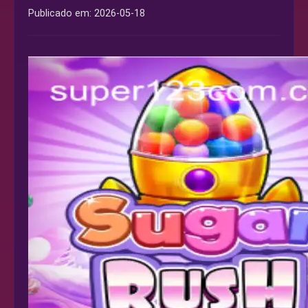
Publicado em:
2026-05-18