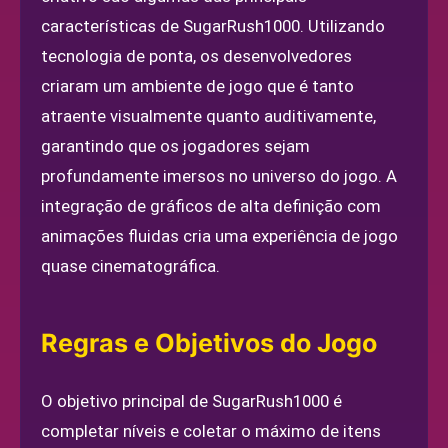
características de SugarRush1000. Utilizando
tecnologia de ponta, os desenvolvedores
criaram um ambiente de jogo que é tanto
atraente visualmente quanto auditivamente,
garantindo que os jogadores sejam
profundamente imersos no universo do jogo. A
integração de gráficos de alta definição com
animações fluidas cria uma experiência de jogo
quase cinematográfica.
Regras e Objetivos do Jogo
O objetivo principal de SugarRush1000 é
completar níveis e coletar o máximo de itens