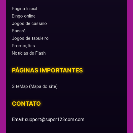
Página Inicial
Bingo online
Jogos de cassino
Bacará
Jogos de tabuleiro
Promoções
Notícias de Flash
PÁGINAS IMPORTANTES
SiteMap (Mapa do site)
CONTATO
Email: support@super123com.com