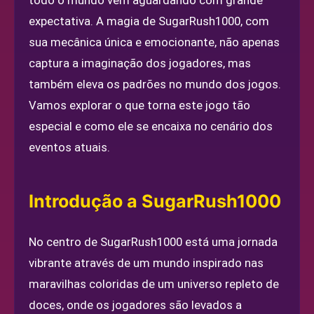
todo o mundo vêm aguardando com grande
expectativa. A magia de SugarRush1000, com
sua mecânica única e emocionante, não apenas
captura a imaginação dos jogadores, mas
também eleva os padrões no mundo dos jogos.
Vamos explorar o que torna este jogo tão
especial e como ele se encaixa no cenário dos
eventos atuais.
Introdução a SugarRush1000
No centro de SugarRush1000 está uma jornada
vibrante através de um mundo inspirado nas
maravilhas coloridas de um universo repleto de
doces, onde os jogadores são levados a