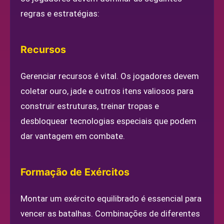
regras e estratégias:
Recursos
Gerenciar recursos é vital. Os jogadores devem
coletar ouro, jade e outros itens valiosos para
construir estruturas, treinar tropas e
desbloquear tecnologias especiais que podem
dar vantagem em combate.
Formação de Exércitos
Montar um exército equilibrado é essencial para
vencer as batalhas. Combinações de diferentes