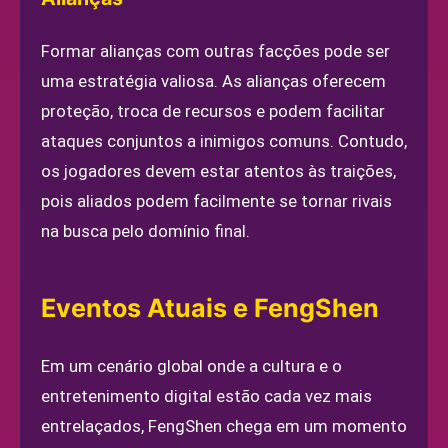
Formar alianças com outras facções pode ser
uma estratégia valiosa. As alianças oferecem
proteção, troca de recursos e podem facilitar
ataques conjuntos a inimigos comuns. Contudo,
os jogadores devem estar atentos às traições,
pois aliados podem facilmente se tornar rivais
na busca pelo domínio final.
Eventos Atuais e FengShen
Em um cenário global onde a cultura e o
entretenimento digital estão cada vez mais
entrelaçados, FengShen chega em um momento