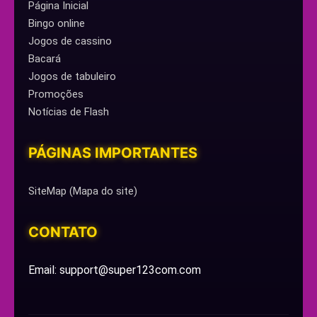
Página Inicial
Bingo online
Jogos de cassino
Bacará
Jogos de tabuleiro
Promoções
Notícias de Flash
PÁGINAS IMPORTANTES
SiteMap (Mapa do site)
CONTATO
Email: support@super123com.com