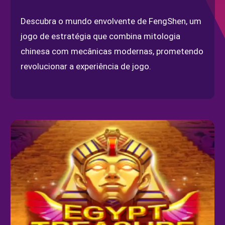
Descubra o mundo envolvente de FengShen, um
jogo de estratégia que combina mitologia
chinesa com mecânicas modernas, prometendo
revolucionar a experiência de jogo.