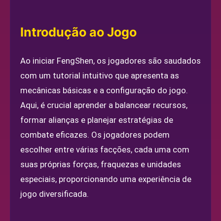
Introdução ao Jogo
Ao iniciar FengShen, os jogadores são saudados
com um tutorial intuitivo que apresenta as
mecânicas básicas e a configuração do jogo.
Aqui, é crucial aprender a balancear recursos,
formar alianças e planejar estratégias de
combate eficazes. Os jogadores podem
escolher entre várias facções, cada uma com
suas próprias forças, fraquezas e unidades
especiais, proporcionando uma experiência de
jogo diversificada.