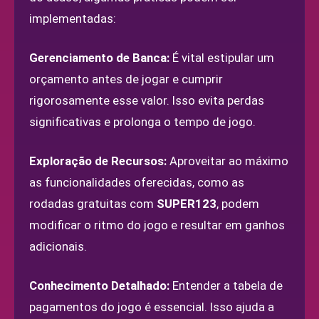
implementadas:
Gerenciamento de Banca:
É vital estipular um
orçamento antes de jogar e cumprir
rigorosamente esse valor. Isso evita perdas
significativas e prolonga o tempo de jogo.
Exploração de Recursos:
Aproveitar ao máximo
as funcionalidades oferecidas, como as
rodadas gratuitas com
SUPER123
, podem
modificar o ritmo do jogo e resultar em ganhos
adicionais.
Conhecimento Detalhado:
Entender a tabela de
pagamentos do jogo é essencial. Isso ajuda a