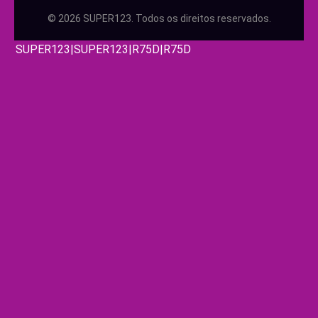
© 2026 SUPER123. Todos os direitos reservados.
123
|
SUPER123
|
R75D
|
R75D