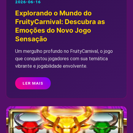
2026-06-16
Explorando o Mundo do
FruityCarnival: Descubra as
Emoções do Novo Jogo
Sensação
Um mergulho profundo no FruityCarnival, o jogo
que conquistou jogadores com sua temática
vibrante e jogabilidade envolvente.
LER MAIS