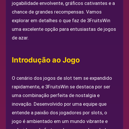
jogabilidade envolvente, gráficos cativantes e a
chance de grandes recompensas. Vamos
explorar em detalhes o que faz de 3FruitsWin
uma excelente opção para entusiastas de jogos
de azar.
Introdução ao Jogo
O cenário dos jogos de slot tem se expandido
rapidamente, e 3FruitsWin se destaca por ser
uma combinação perfeita de nostalgia e
inovação. Desenvolvido por uma equipe que
entende a paixão dos jogadores por slots, o
jogo é ambientado em um mundo vibrante e