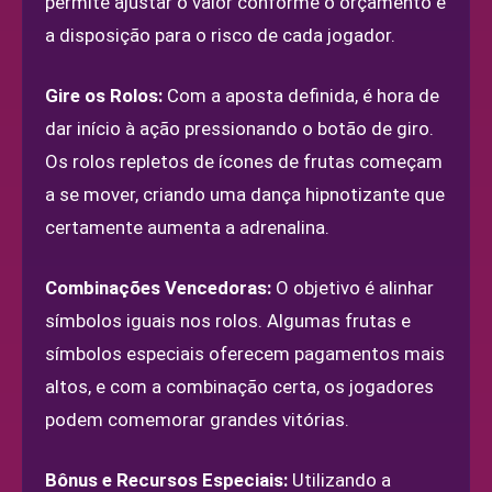
permite ajustar o valor conforme o orçamento e
a disposição para o risco de cada jogador.
Gire os Rolos:
Com a aposta definida, é hora de
dar início à ação pressionando o botão de giro.
Os rolos repletos de ícones de frutas começam
a se mover, criando uma dança hipnotizante que
certamente aumenta a adrenalina.
Combinações Vencedoras:
O objetivo é alinhar
símbolos iguais nos rolos. Algumas frutas e
símbolos especiais oferecem pagamentos mais
altos, e com a combinação certa, os jogadores
podem comemorar grandes vitórias.
Bônus e Recursos Especiais:
Utilizando a