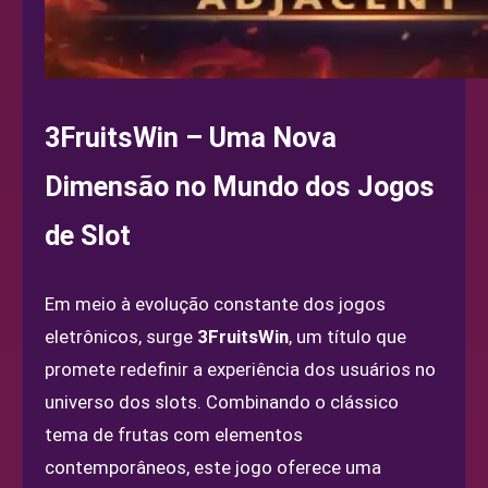
3FruitsWin – Uma Nova
Dimensão no Mundo dos Jogos
de Slot
Em meio à evolução constante dos jogos
eletrônicos, surge
3FruitsWin
, um título que
promete redefinir a experiência dos usuários no
universo dos slots. Combinando o clássico
tema de frutas com elementos
contemporâneos, este jogo oferece uma